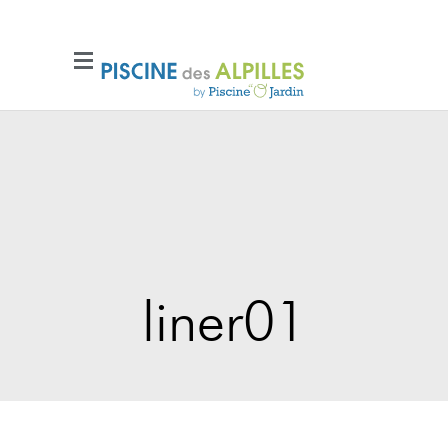
liner01