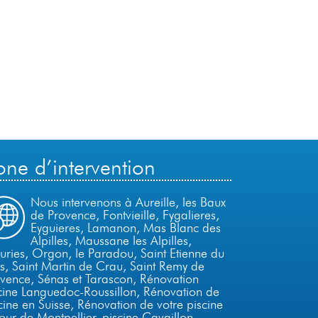
one d’intervention
Nous intervenons à Aureille, les Baux
de Provence, Fontvieille, Fygalieres,
Eyguieres, Lamanon, Mas Blanc des
Alpilles, Maussane les Alpilles,
ries, Orgon, le Paradou, Saint Etienne du
s, Saint Martin de Crau,
Saint Remy de
vence,
Sénas et Tarascon,
Rénovation
cine Languedoc-Roussillon
,
Rénovation de
cine en Suisse
,
Rénovation de votre piscine
our de Montpellier
,
piscine Cavaillon
-