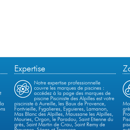
Expertise
Z
Notre expertise professionnelle
couvre les marques de piscines :
t
accédez à la page des marques de
piscine Pisciniste des Alpilles est votre
la
pisciniste à Aureille, les Baux de Provence,
Mou
ons
Fontvieille, Fygalieres, Eyguieres, Lamanon,
grè
Mas Blanc des Alpilles, Maussane les Alpilles,
Pro
Mouries, Orgon, le Paradou, Saint Etienne du
Pis
grès, Saint Martin de Crau,
Saint Remy de
pis
Provence,
Sénas et Tarascon.
aut